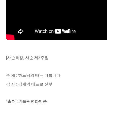
[사순특강] 사순 제3주일
주 제 : 하느님의 때는 다릅니다
강 사 : 김재덕 베드로 신부
*출처 : 가톨릭평화방송