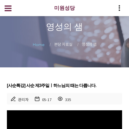
미원성당
영성의 샘
본당 자료실
영성의 샘
Home
[사순특강] 사순 제3주일ㅣ하느님의 때는 다릅니다.
관리자
05-17
335