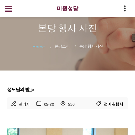
미원성당
본당 행사 사진
본당소식
본당 행사 사진
Home
성모님의 밤_5
관리자
05-30
520
전례＆행사