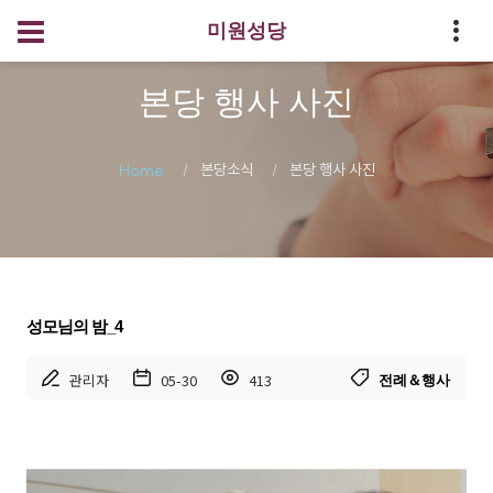
미원성당
본당 행사 사진
본당소식
본당 행사 사진
Home
성모님의 밤_4
관리자
05-30
413
전례＆행사