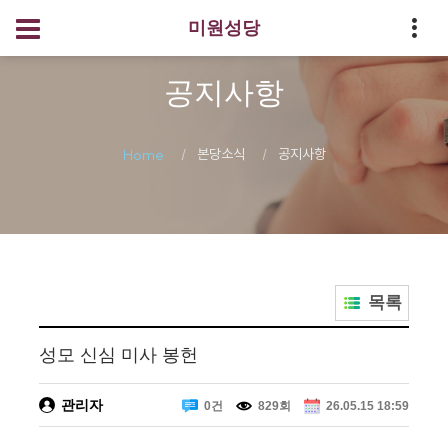
미원성당
공지사항
본당소식
공지사항
Home
목록
성모 신심 미사 봉헌
관리자
0건
829회
26.05.15 18:59