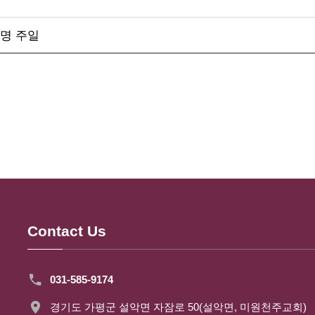
생명 주일
Contact Us
031-585-9174
경기도 가평군 설악면 자잠로 50(설악면, 미원천주교회)