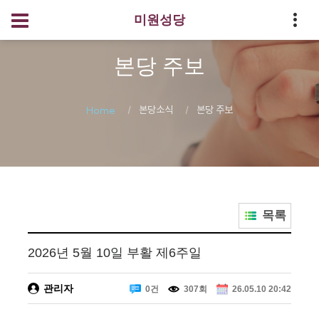
미원성당
본당 주보
본당소식
본당 주보
Home
목록
2026년 5월 10일 부활 제6주일
관리자
0건
307회
26.05.10 20:42