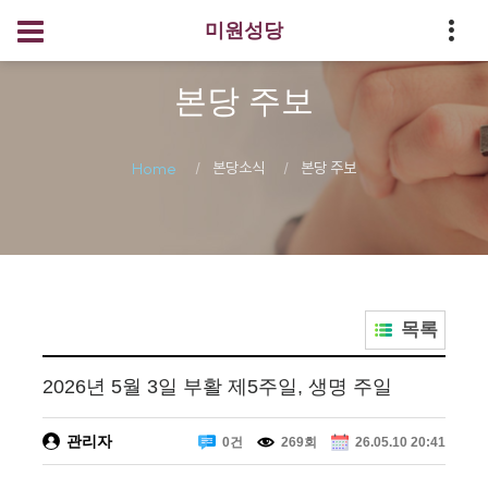
미원성당
본당 주보
본당소식
본당 주보
Home
목록
2026년 5월 3일 부활 제5주일, 생명 주일
관리자
0건
269회
26.05.10 20:41