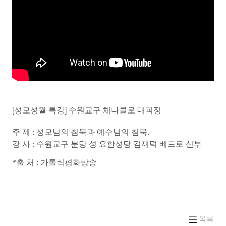
[성모성월
]
특강
수원교구
체나콜로
대피정
.
주 제 :
성모님의
침묵과
예수님의
침묵
강 사 : 수원교구
분당
성
요한
성당
김재덕
베드로
신부
*출 처 : 가톨릭평화방송
목록