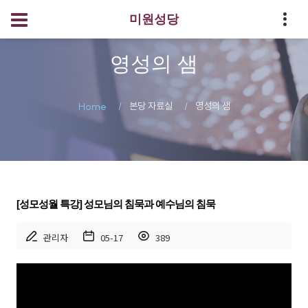
미원성당
영성의 샘
본당 자료실
영성의 샘
Home
[성모성월 특강] 성모님의 침묵과 예수님의 침묵
관리자
05-17
389